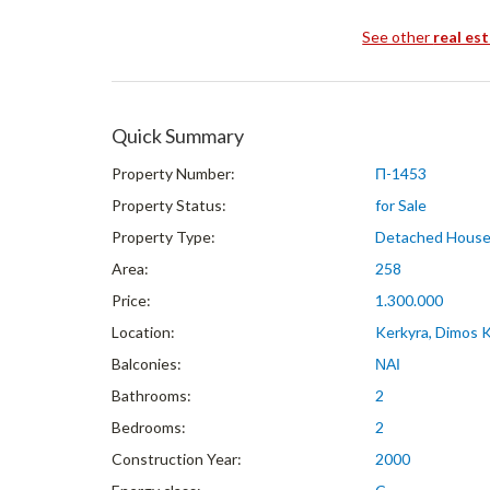
See other
real es
Quick Summary
Property Number:
Π-1453
Property Status:
for Sale
Property Type:
Detached Hous
Area:
258
Price:
1.300.000
Location:
Kerkyra, Dimos 
Balconies:
ΝΑΙ
Bathrooms:
2
Bedrooms:
2
Construction Year:
2000