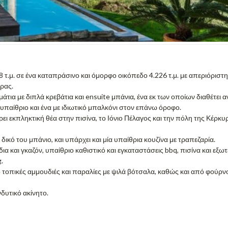
μ. σε ένα καταπράσινο και όμορφο οικόπεδο 4.226 τ.μ. με απεριόριστη
υρας.
άτια με διπλά κρεβάτια και ensuite μπάνια, ένα εκ των οποίων διαθέτει α
 υπαίθριο και ένα με ιδιωτικό μπαλκόνι στον επάνω όροφο.
ι εκπληκτική θέα στην πισίνα, το Ιόνιο Πέλαγος και την πόλη της Κέρκυρ
κό του μπάνιο, και υπάρχει και μία υπαίθρια κουζίνα με τραπεζαρία.
 και γκαζόν, υπαίθριο καθιστικό και εγκαταστάσεις bbq, πισίνα και εξωτ
.
πό τοπικές αμμουδιές και παραλίες με ψιλά βότσαλα, καθώς και από φούρν
νδυτικό ακίνητο.