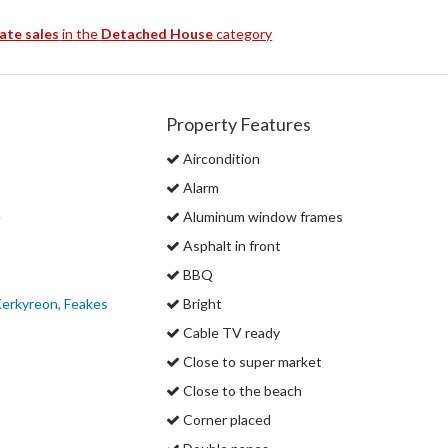
tate sales
in the
Detached House
category
Property Features
Aircondition
Alarm
e
Aluminum window frames
Asphalt in front
BBQ
Kerkyreon, Feakes
Bright
Cable TV ready
Close to super market
Close to the beach
Corner placed