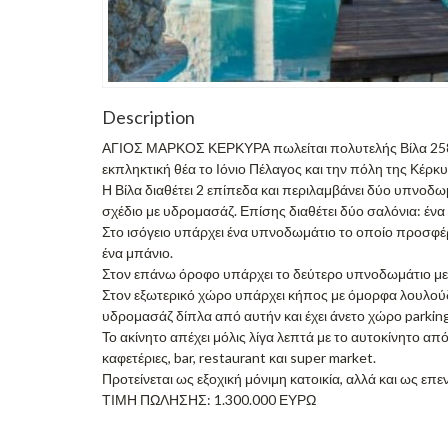
Description
ΑΓΙΟΣ ΜΑΡΚΟΣ ΚΕΡΚΥΡΑ πωλείται πολυτελής Βίλα 258 τ.
εκπληκτική θέα το Ιόνιο Πέλαγος και την πόλη της Κέρκ
Η Βίλα διαθέτει 2 επίπεδα και περιλαμβάνει δύο υπνοδωμ
σχέδιο με υδρομασάζ. Επίσης διαθέτει δύο σαλόνια: ένα
Στο ισόγειο υπάρχει ένα υπνοδωμάτιο το οποίο προσφέρε
ένα μπάνιο.
Στον επάνω όροφο υπάρχει το δεύτερο υπνοδωμάτιο με δι
Στον εξωτερικό χώρο υπάρχει κήπος με όμορφα λουλούδια
υδρομασάζ δίπλα από αυτήν και έχει άνετο χώρο parking
Το ακίνητο απέχει μόλις λίγα λεπτά με το αυτοκίνητο α
καφετέριες, bar, restaurant και super market.
Προτείνεται ως εξοχική μόνιμη κατοικία, αλλά και ως επε
ΤΙΜΗ ΠΩΛΗΣΗΣ: 1.300.000 ΕΥΡΩ