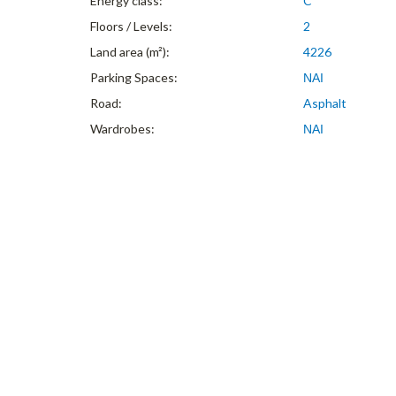
Energy class:
C
Floors / Levels:
2
Land area (m²):
4226
Parking Spaces:
ΝΑΙ
Road:
Asphalt
Wardrobes:
ΝΑΙ